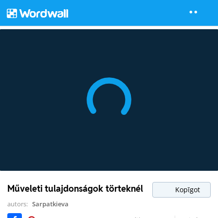
Műveleti tulajdonságok törteknél
Kopīgot
autors:
Sarpatkieva