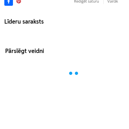
Rediģēt saturu
Vairāk
Līderu saraksts
Pārslēgt veidni