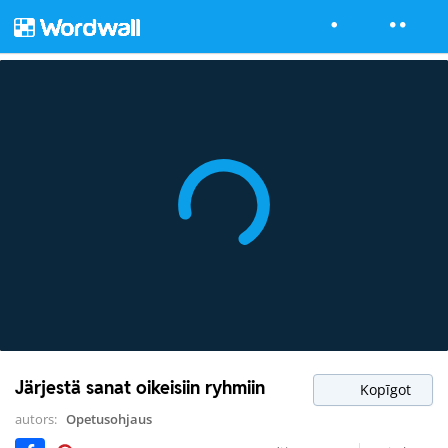
Järjestä sanat oikeisiin ryhmiin
Kopīgot
autors:
Opetusohjaus