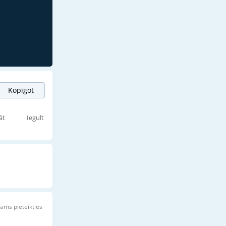
Kopīgot
āt
Iegult
ams pieteikties