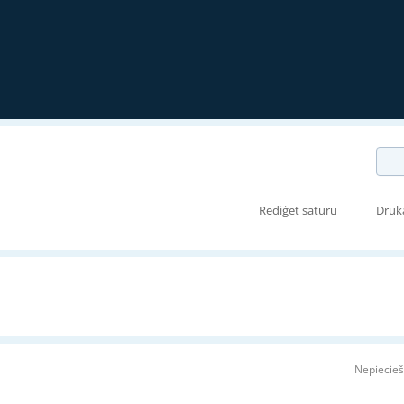
Rediģēt saturu
Druk
Nepiecieš