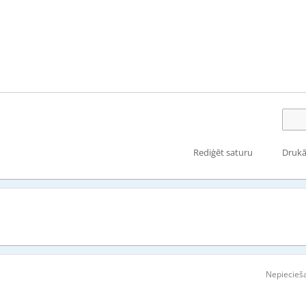
Rediģēt saturu
Drukā
Nepiecieša