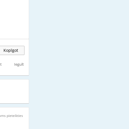
Kopīgot
t
Iegult
ms pieteikties