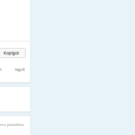
Kopīgot
t
Iegult
ms pieteikties