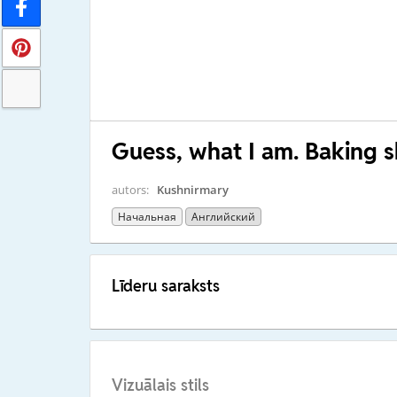
Guess, what I am. Baking 
autors:
Kushnirmary
Начальная
Английский
Līderu saraksts
Vizuālais stils