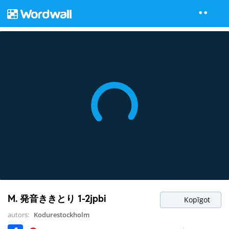
M. 発音ききとり 1-2jpbi
Kopīgot
autors:
Kodurestockholm