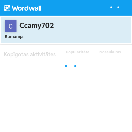
Ccamy702
Rumānija
Popularitāte
Nosaukums
Kopīgotas aktivitātes