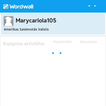
Marycariola105
Amerikas Savienotās Valstis
Popularitāte
Nosaukums
Kopīgotas aktivitātes