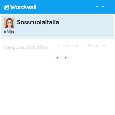
Sosscuolaitalia
Itālija
Popularitāte
Nosaukums
Kopīgotas aktivitātes