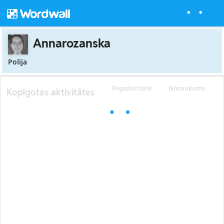
Annarozanska
Polija
Popularitāte
Nosaukums
Kopīgotas aktivitātes