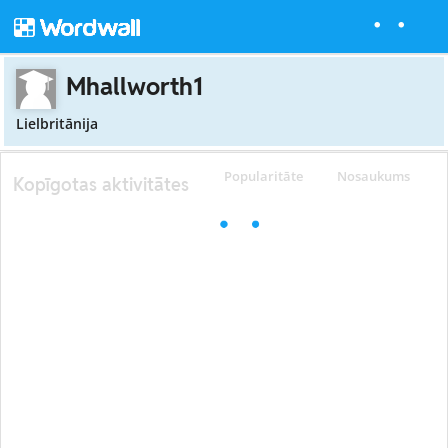
Mhallworth1
Lielbritānija
Popularitāte
Nosaukums
Kopīgotas aktivitātes