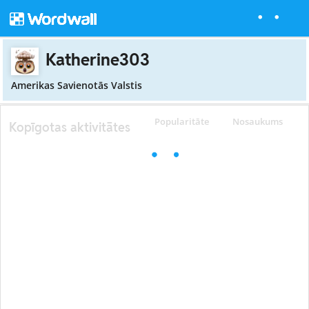
Katherine303
Amerikas Savienotās Valstis
Popularitāte
Nosaukums
Kopīgotas aktivitātes