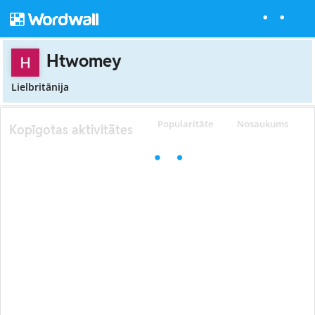
Htwomey
Lielbritānija
Popularitāte
Nosaukums
Kopīgotas aktivitātes