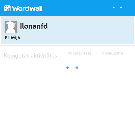
Ilonanfd
Krievija
Popularitāte
Nosaukums
Kopīgotas aktivitātes