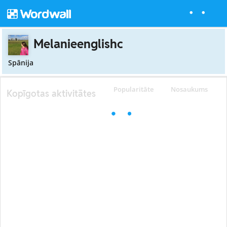
Melanieenglishc
Spānija
Popularitāte
Nosaukums
Kopīgotas aktivitātes