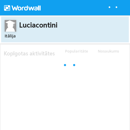
Luciacontini
Itālija
Popularitāte
Nosaukums
Kopīgotas aktivitātes