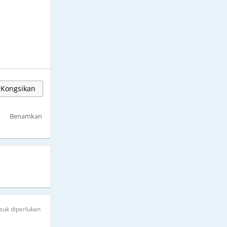
Kongsikan
Benamkan
suk diperlukan