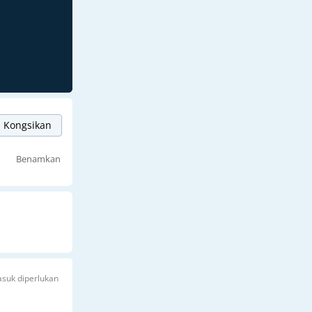
Kongsikan
Benamkan
suk diperlukan