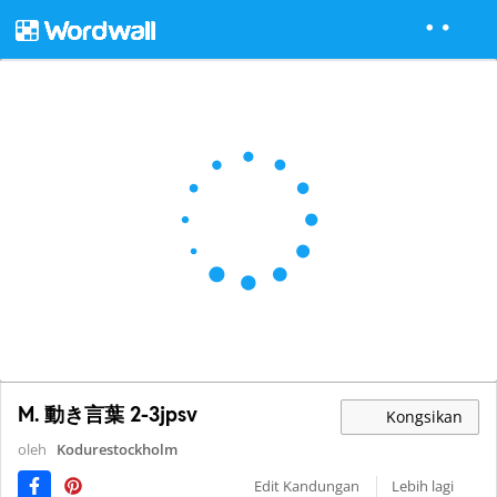
M. 動き言葉 2-3jpsv
Kongsikan
oleh
Kodurestockholm
Edit Kandungan
Lebih lagi