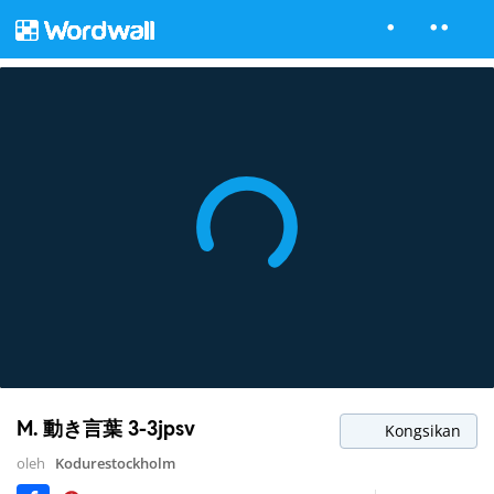
M. 動き言葉 3-3jpsv
Kongsikan
oleh
Kodurestockholm