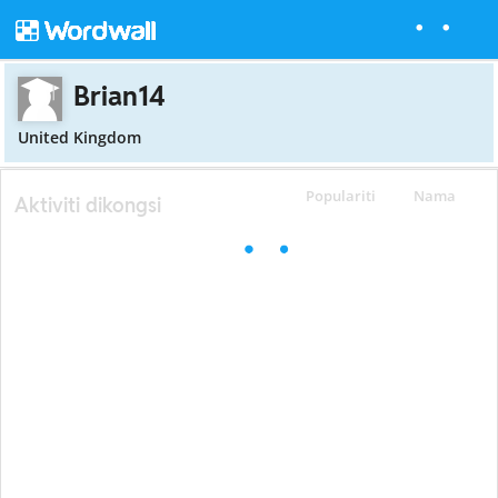
Brian14
United Kingdom
Populariti
Nama
Aktiviti dikongsi