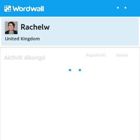
Rachelw
United Kingdom
Populariti
Nama
Aktiviti dikongsi