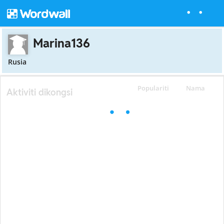
Marina136
Rusia
Populariti
Nama
Aktiviti dikongsi