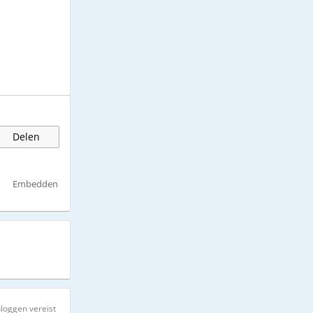
Delen
Embedden
nloggen vereist