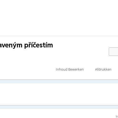
taveným příčestím
Inhoud Bewerken
Afdrukken
I