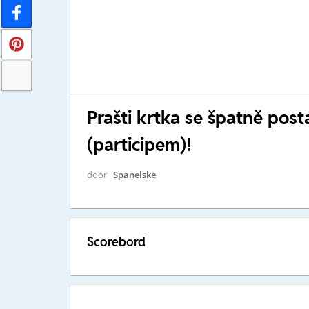
Prašti krtka se špatně pos
(participem)!
door
Spanelske
Scorebord