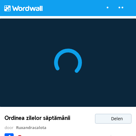
Ordinea zilelor săptămânii
Delen
door
Ruxandracalota