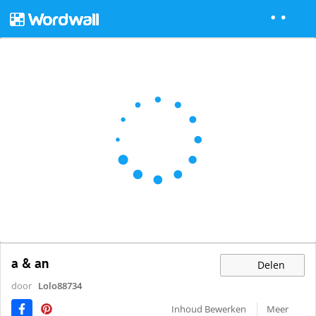
a & an
Delen
door
Lolo88734
Inhoud Bewerken
Meer