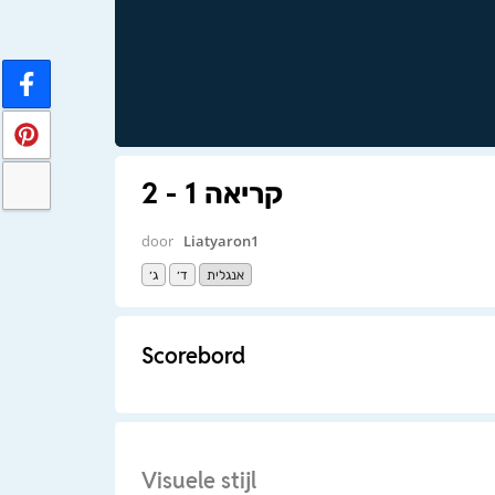
קריאה 1 - 2
door
Liatyaron1
אנגלית
ד׳
ג׳
Scorebord
Visuele stijl