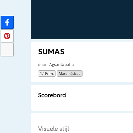
SUMAS
door
Agsantaballa
1.º Prim.
Matemáticas
Scorebord
Visuele stijl