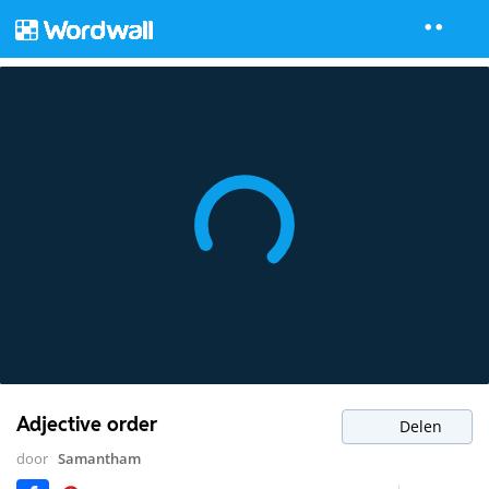
Adjective order
Delen
door
Samantham