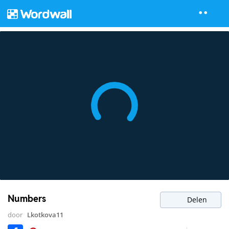
Numbers
Delen
door
Lkotkova11