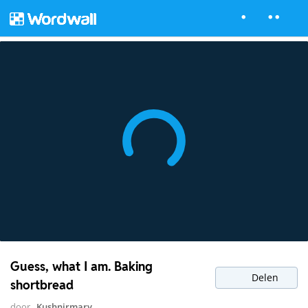
Guess, what I am. Baking
Delen
shortbread
door
Kushnirmary