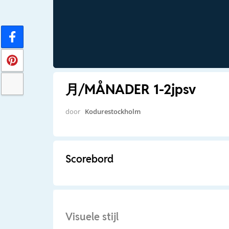
月/MÅNADER 1-2jpsv
door
Kodurestockholm
Scorebord
Visuele stijl