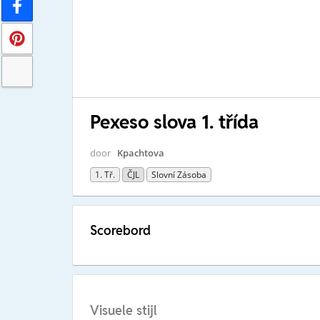
Pexeso slova 1. třída
door
Kpachtova
1. Tř.
ČJL
Slovní Zásoba
Scorebord
Visuele stijl