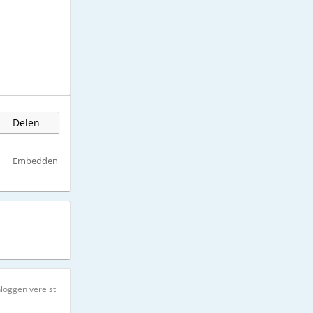
Delen
Embedden
nloggen vereist