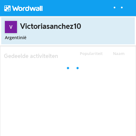
Victoriasanchez10
Argentinië
Populariteit
Naam
Gedeelde activiteiten