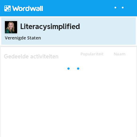
Literacysimplified
Verenigde Staten
Populariteit
Naam
Gedeelde activiteiten