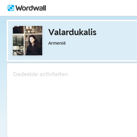
Valardukalis
Armenië
Gedeelde activiteiten