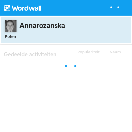
Annarozanska
Polen
Populariteit
Naam
Gedeelde activiteiten