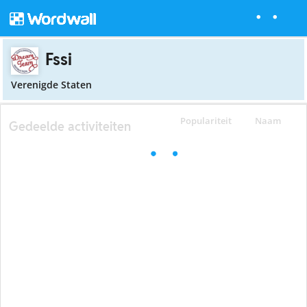
Fssi
Verenigde Staten
Populariteit
Naam
Gedeelde activiteiten