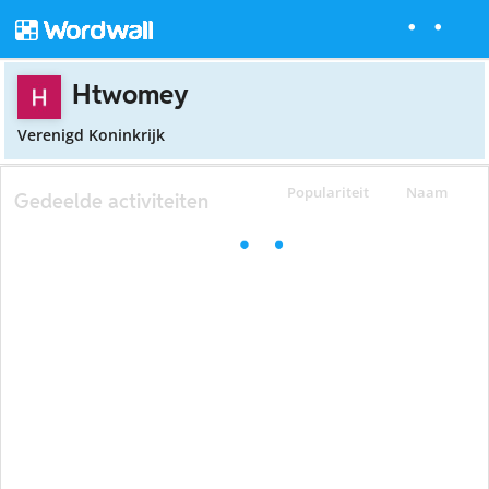
Htwomey
Verenigd Koninkrijk
Populariteit
Naam
Gedeelde activiteiten