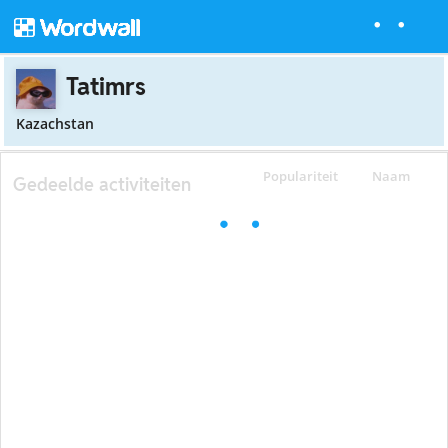
Tatimrs
Kazachstan
Populariteit
Naam
Gedeelde activiteiten