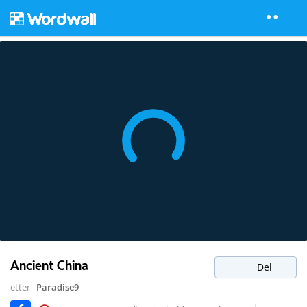
Ancient China
Del
etter
Paradise9