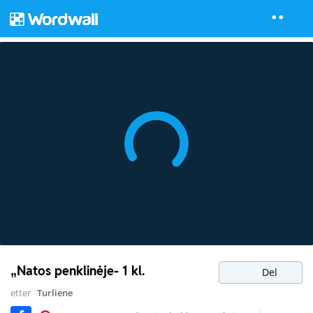
„Natos penklinėje- 1 kl.
Del
etter
Turliene