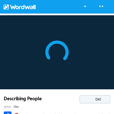
Describing People
Del
etter
Ilbr