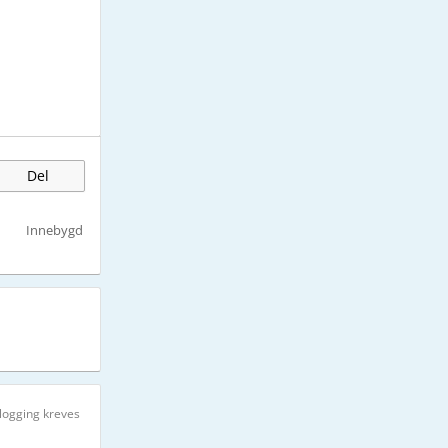
Del
Innebygd
logging kreves