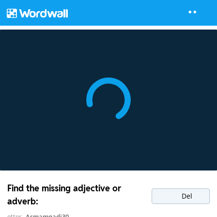
Find the missing adjective or
Del
adverb:
etter
Asmamqadi30