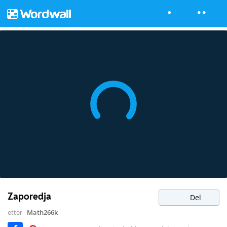
Zaporedja
Del
etter
Math266k