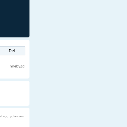
Del
Innebygd
ålogging kreves