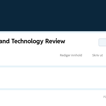
 and Technology Review
Rediger innhold
Skriv ut
P