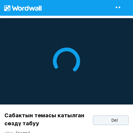
Сабактын темасы катылган
Del
сөздү табуу
etter
Snazgul