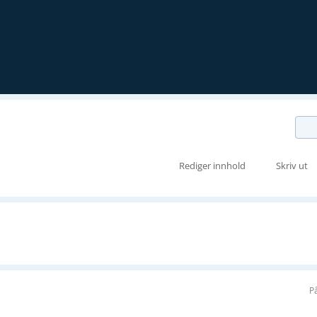
Rediger innhold
Skriv ut
P