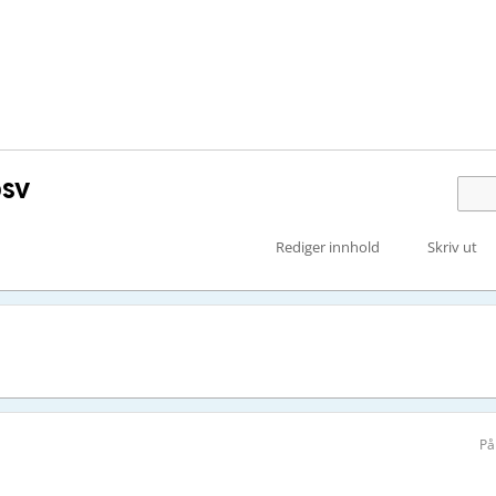
sv
Rediger innhold
Skriv ut
På