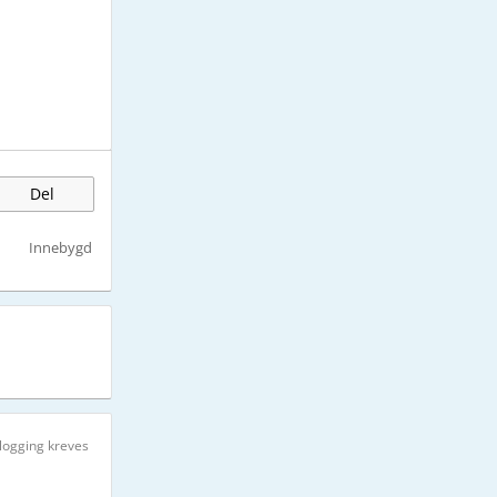
Del
Innebygd
logging kreves